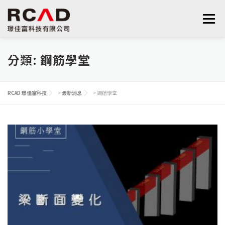
跳
至
選單
主
要
內
分類:
鋼筋學堂
最新消息
軟體產品
算量服務
下載
容
RCAD 璟佳富科技
>
最新消息
>
鋼筋學堂
支援與學習
關於我們
聯絡我們
鋼筋學堂