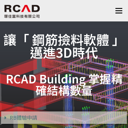
選單
最新消息
軟體產品
算量服務
下載
讓「 鋼筋撿料軟體 」
邁進3D時代
支援與學習
關於我們
聯絡我們
鋼筋學堂
RCAD Building 掌握精
確結構數量
RB體驗申請