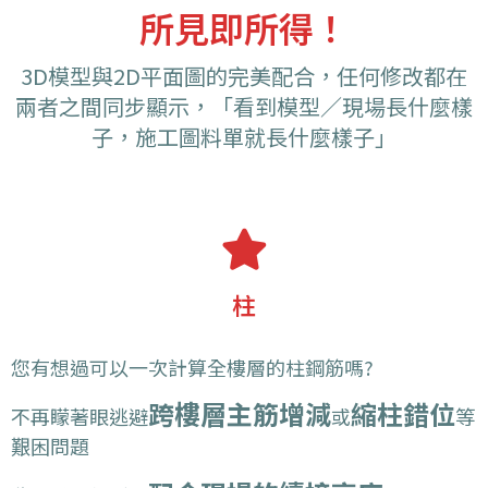
所見即所得！
3D模型與2D平面圖的完美配合，任何修改都在
兩者之間同步顯示，「看到模型／現場長什麼樣
子，施工圖料單就長什麼樣子」
柱
您有想過可以一次計算全樓層的柱鋼筋嗎?
跨樓層主筋增減
縮柱錯位
等
不再矇著眼逃避
或
艱困問題