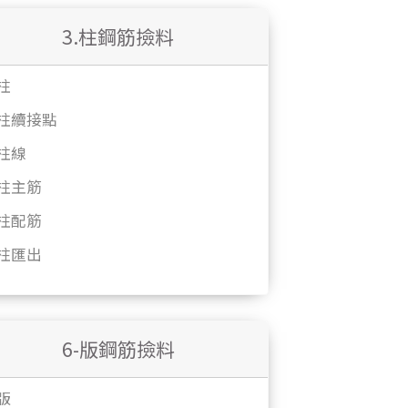
3.柱鋼筋撿料
柱
柱續接點
柱線
柱主筋
柱配筋
柱匯出
6-版鋼筋撿料
版