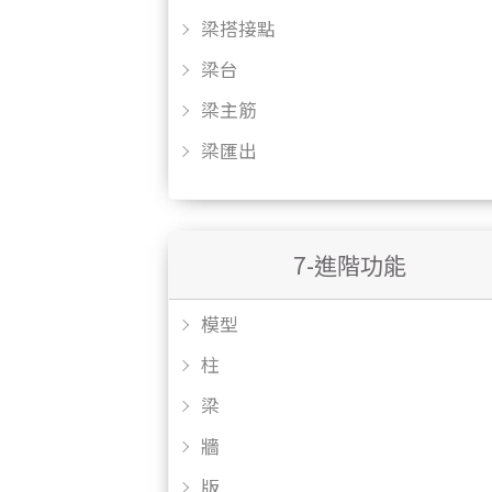
梁搭接點
梁台
梁主筋
梁匯出
7-進階功能
模型
柱
梁
牆
版