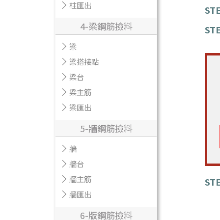
柱匯出
STE
4-梁鋼筋撿料
STE
梁
梁搭接點
梁台
梁主筋
梁匯出
5-牆鋼筋撿料
牆
牆台
牆主筋
STE
牆匯出
選
6-版鋼筋撿料