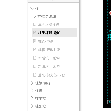
柱
柱進階編輯
單開本樓柱線
柱手鋪筋-增加
柱線-重建
編輯-更改柱高
新增:向下延伸
新增:向上延伸
重配-剪力筋-區段
柱續接點
柱線
柱主筋
柱配筋