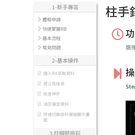
柱手
1-新手專區
體驗申請
快速掌握RB
功
基本流程
選
常見問題
2-基本操作
操
匯入RA萃取資料
建立搭接表
Ste
檢查桿件
清空模型資料
快速切換撿料模組顯示畫
面
3.柱鋼筋撿料