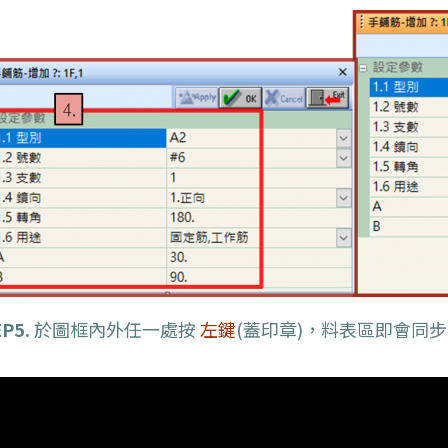
P5.
於圖框內外任一處按
左鍵
(蓋印章)，料表區即會同