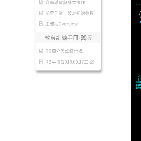
介面導覽與基本操作
前置作業：設定初始參數
主流程Overview
教育訓練手冊-舊版
RB簡介與軟體架構
RB手冊(2018.09.17三版)