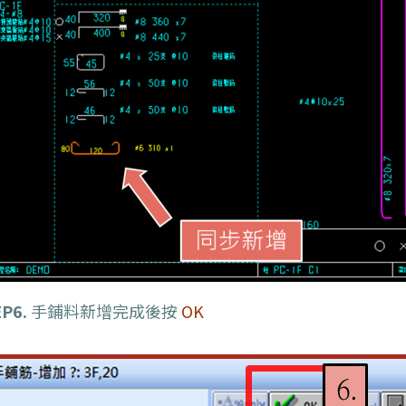
P6.
手鋪料新增完成後按
OK