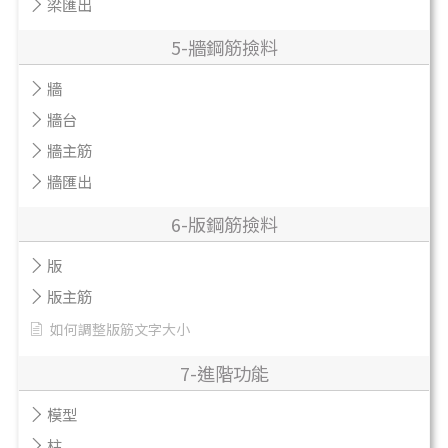
梁匯出
5-牆鋼筋撿料
牆
牆台
牆主筋
牆匯出
6-版鋼筋撿料
版
版主筋
如何調整版筋文字大小
7-進階功能
模型
柱