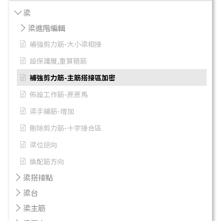
梁
梁進階編輯
補強剪力筋-大小梁相接
設保護層,重算箍筋
補強剪力筋-主筋搭接區加密
佈設工作筋-蔗蔗馬
梁手鋪筋-增加
刪除剪力筋-十字接合區
梁位逆向
換配筋方向
梁搭接點
梁台
梁主筋