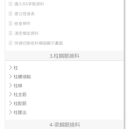
匯入RA萃取資料
建立搭接表
檢查桿件
清空模型資料
快速切換撿料模組顯示畫面
3.柱鋼筋撿料
柱
柱續接點
柱線
柱主筋
柱配筋
柱匯出
4-梁鋼筋撿料