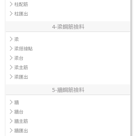
柱配筋
柱匯出
4-梁鋼筋撿料
梁
梁搭接點
梁台
梁主筋
梁匯出
5-牆鋼筋撿料
牆
牆台
牆主筋
牆匯出