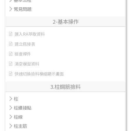
常見問題
2-基本操作
匯入RA萃取資料
建立搭接表
檢查桿件
清空模型資料
快速切換撿料模組顯示畫面
3.柱鋼筋撿料
柱
柱續接點
柱線
柱主筋