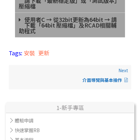
請下載「最新穩定版」或「測試版本」
壓縮檔
使用者C → 從32bit更新為64bit → 請
下載「64bit 壓縮檔」及RCAD相關輔
助程式
Tags:
安裝
更新
Next
介面導覽與基本操作
1-新手專區
體驗申請
快速掌握RB
基本流程