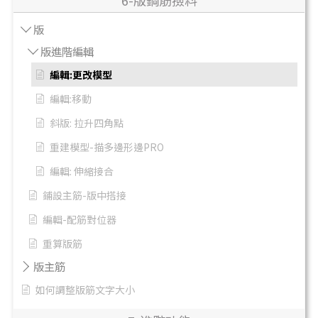
6-版鋼筋撿料
版
版進階編輯
編輯:更改模型
編輯:移動
斜版: 拉升四角點
重建模型-描多邊形邊PRO
編輯: 伸縮接合
鋪設主筋-版中搭接
編輯-配筋對位器
重算版筋
版主筋
如何調整版筋文字大小