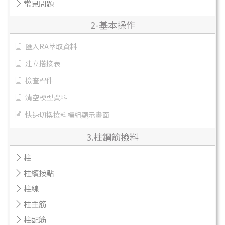
常見問題
2-基本操作
匯入RA萃取資料
建立搭接表
檢查桿件
清空模型資料
快速切換撿料模組顯示畫面
3.柱鋼筋撿料
柱
柱續接點
柱線
柱主筋
柱配筋