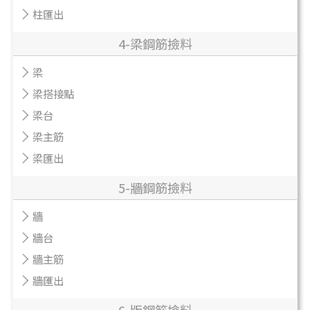
柱匯出
4-梁鋼筋撿料
梁
梁搭接點
梁台
梁主筋
梁匯出
5-牆鋼筋撿料
牆
牆台
牆主筋
牆匯出