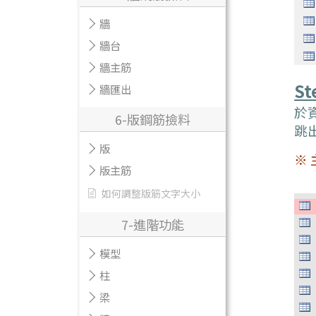
牆
牆台
牆主筋
St
牆匯出
於
6-版鋼筋撿料
跳
版
※ 
版主筋
如何調整版筋文字大小
7-進階功能
模型
柱
梁