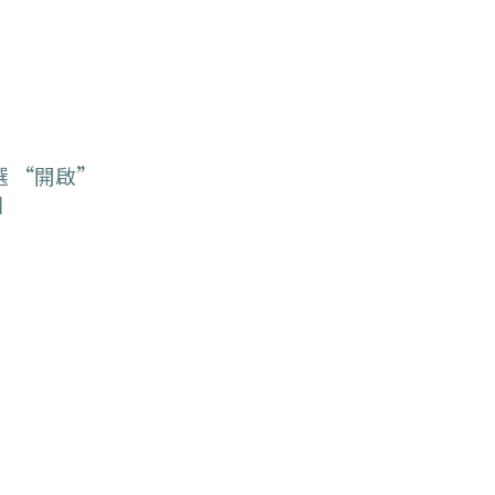
選 “開啟”
圖