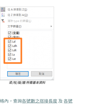
梁/柱/版/牆 所需基本資料
格內，查詢
各號數之搭接長度
及
各號