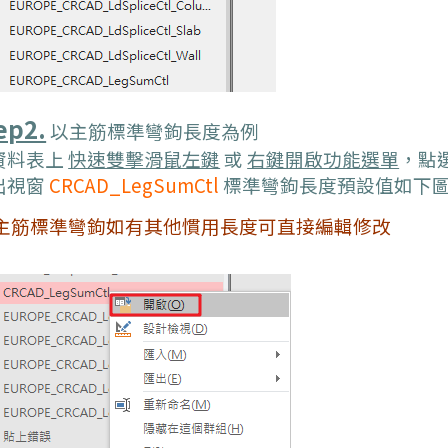
ep2.
以主筋
標準彎鉤長度
為例
資料表上
快速雙擊滑鼠左鍵
或
右鍵開啟功能選單
，點
出視窗
CRCAD_LegSumCtl
標準彎鉤長度預設值如下
主筋
標準彎鉤
如有其他慣用長度可直接編輯修改