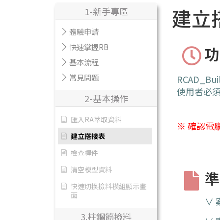
建立
1-新手專區
體驗申請
快速掌握RB
功
基本流程
常見問題
RCAD_
使用者必
2-基本操作
匯入RA萃取資料
※ 確認
建立搭接表
檢查桿件
清空模型資料
準
快速切換撿料模組顯示畫
面
∨
3.柱鋼筋撿料