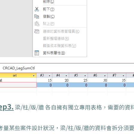
ep3.
梁/柱/版/牆 各自擁有獨立專用表格，
需要的資料
 考量某些案件設計狀況，梁/柱/版/牆的資料
會拆分
須