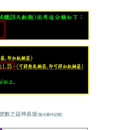
號數之延伸長度
(螢光筆作記號)