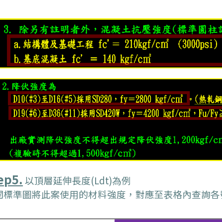
ep5.
以頂層延伸長度(Ldt)為例
閱標準圖將此案使用的材料強度，對應至表格內查詢各