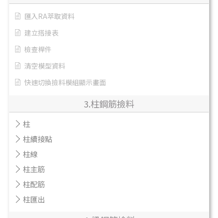
匯入RA萃取資料
建立搭接表
檢查桿件
清空模型資料
快速切換撿料模組顯示畫面
3.柱鋼筋撿料
柱
柱續接點
柱線
柱主筋
柱配筋
柱匯出