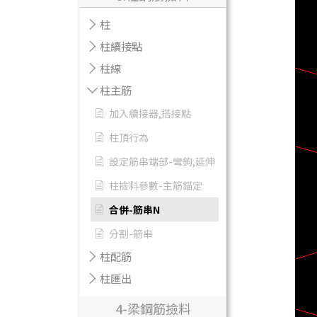
柱
柱續接點
柱線
柱主筋
加入續接器,搭接點
柱頂行為
設定筋串端部-彎鉤,延伸
柱撿料參數-主筋錨定
合併-筋串N
分割-筋串
柱配筋
柱匯出
4-梁鋼筋撿料