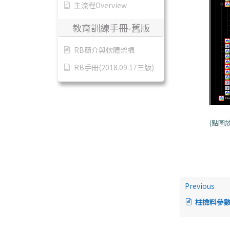
主流程Overview
教育訓練手冊-舊版
RB簡介與軟體架構
RB手冊(2018.09.17三版)
(點圖
Previous
柱撿料參數