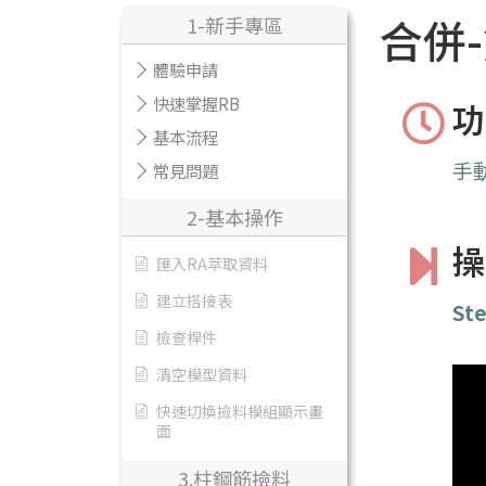
合併
1-新手專區
體驗申請
快速掌握RB
功
基本流程
手
常見問題
2-基本操作
操
匯入RA萃取資料
建立搭接表
Ste
檢查桿件
清空模型資料
快速切換撿料模組顯示畫
面
3.柱鋼筋撿料