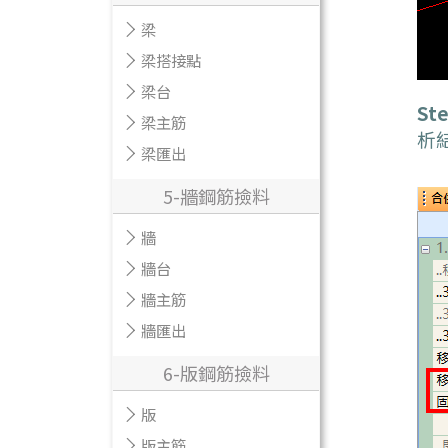
梁
梁搭接點
梁台
Ste
梁主筋
析
梁匯出
5-牆鋼筋撿料
牆
牆台
牆主筋
牆匯出
6-版鋼筋撿料
版
版主筋