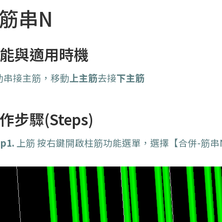
-筋串N
能與適用時機
動串接主筋，
移動
上主筋
去接
下主筋
作步驟(Steps)
p1.
上筋 按右鍵開啟柱筋功能選單，選擇【合併-筋串