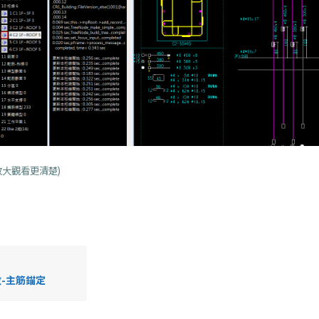
放大觀看更清楚)
-主筋錨定