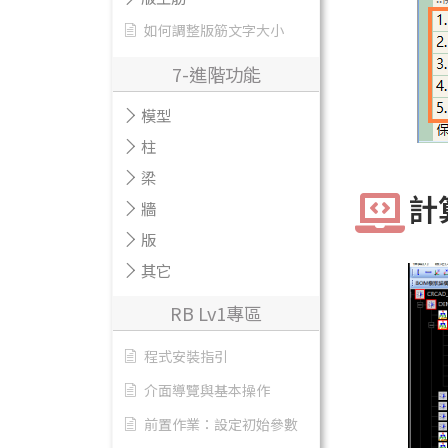
如何調整版筋文字大小
7-進階功能
模型
柱
梁
計
牆
版
其它
RB Lv1專區
程式安裝指引
介面導覽與基本操作
前置作業：設定初始參數