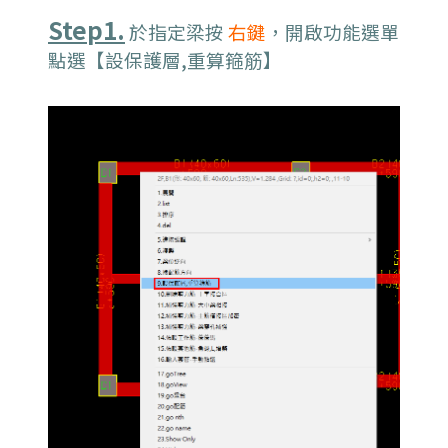
Step1.
於指定梁按
右鍵
，開啟功能選單
點選【設保護層,重算箍筋】