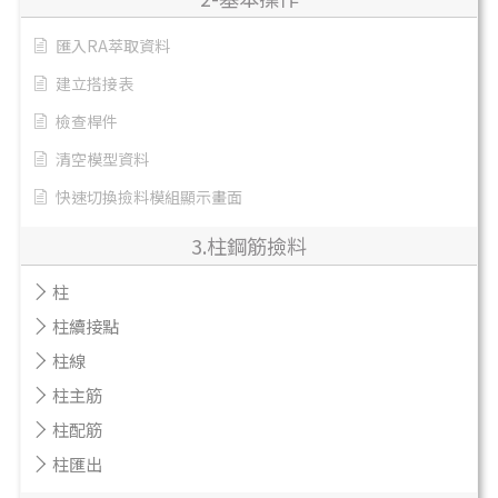
匯入RA萃取資料
建立搭接表
檢查桿件
清空模型資料
快速切換撿料模組顯示畫面
3.柱鋼筋撿料
柱
柱續接點
柱線
柱主筋
柱配筋
柱匯出