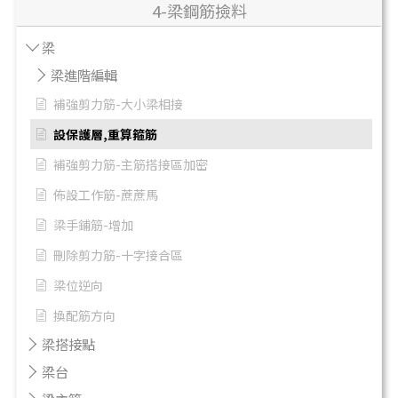
4-梁鋼筋撿料
梁
梁進階編輯
補強剪力筋-大小梁相接
設保護層,重算箍筋
補強剪力筋-主筋搭接區加密
佈設工作筋-蔗蔗馬
梁手鋪筋-增加
刪除剪力筋-十字接合區
梁位逆向
換配筋方向
梁搭接點
梁台