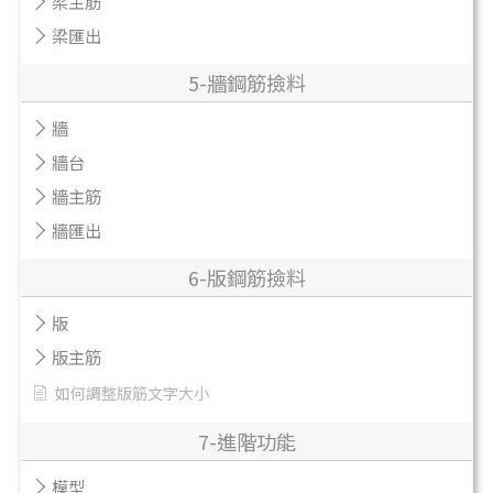
梁主筋
梁匯出
5-牆鋼筋撿料
牆
牆台
牆主筋
牆匯出
6-版鋼筋撿料
版
版主筋
如何調整版筋文字大小
7-進階功能
模型