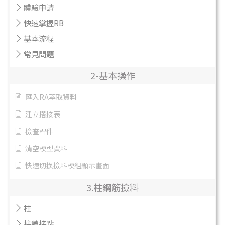
體驗申請
快速掌握RB
基本流程
常見問題
2-基本操作
匯入RA萃取資料
建立搭接表
檢查桿件
清空模型資料
快速切換撿料模組顯示畫面
3.柱鋼筋撿料
柱
柱續接點