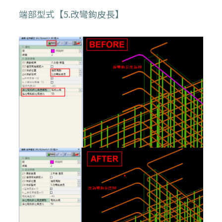
端部型式【5.改彎鉤皮長】