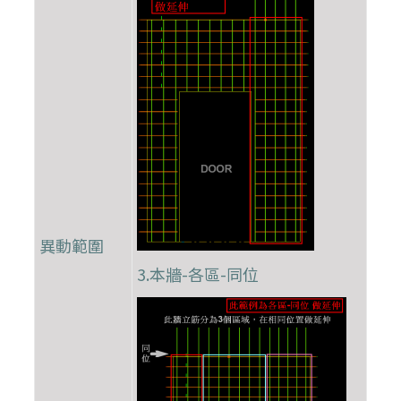
異動範圍
3.本牆-各區-同位