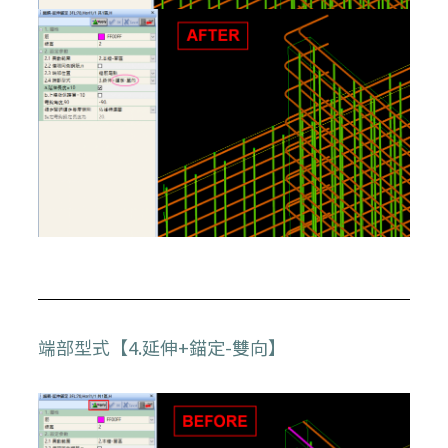
端部型式【4.延伸+錨定-雙向】