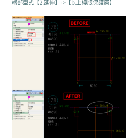
端部型式【2.延伸】->【b.上樓版保護層】