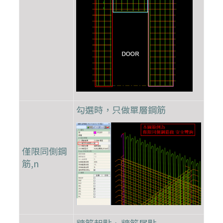
勾選時，只做單層鋼筋
僅限同側鋼
筋,n