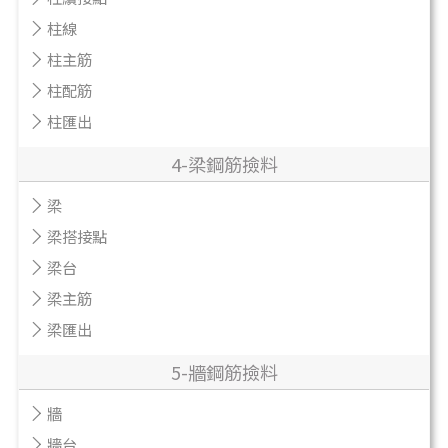
柱線
柱主筋
柱配筋
柱匯出
4-梁鋼筋撿料
梁
梁搭接點
梁台
梁主筋
梁匯出
5-牆鋼筋撿料
牆
牆台