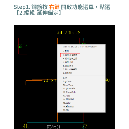
Step1.
鋼筋按
右鍵
開啟功能選單，點選
【2.編輯-延伸錨定】