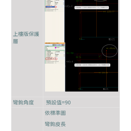
上樓版保護
層
彎鉤角度
預設值=90
依標準圖
彎鉤皮長