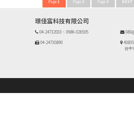
文
Page
1
Page
2
Page
3
NEXT
章
導
璟佳富科技有限公司
覽
04-24732033、0986-026505
080@
04-24730890
40835
台中市