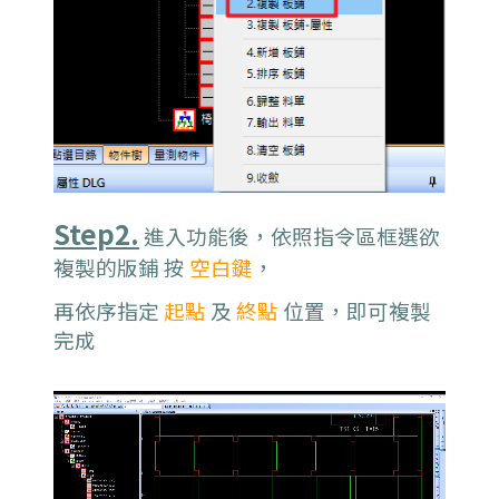
Step2.
進入功能後，依照指令區框選欲
複製的版鋪 按
空白鍵
，
再依序指定
起點
及
終點
位置，即可複製
完成