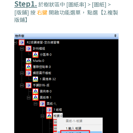
Step1.
於樹狀區中 [圖紙串] > [圖紙] >
[版鋪] 按
右鍵
開啟功能選單， 點選【2.複製
版鋪】