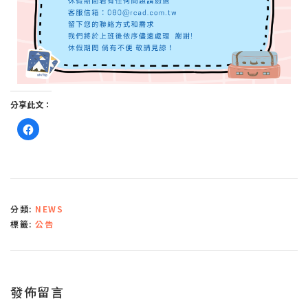
分享此文：
按
一
下
以
分
享
至
F
a
c
分類:
NEWS
e
b
標籤:
公告
o
o
k
(
在
新
視
窗
發佈留言
中
開