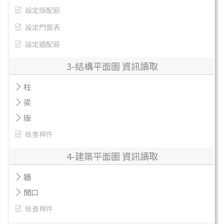
設定版配筋
設定門窗表
設定牆配筋
3-結構平面圖 資訊讀取
柱
梁
版
檢查桿件
4-建築平面圖 資訊讀取
牆
開口
檢查桿件