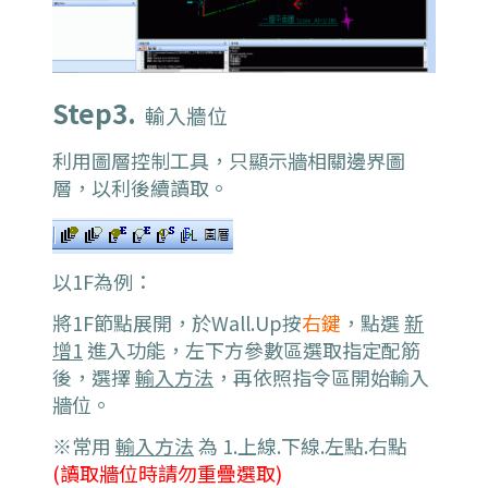
Step3.
輸入牆位
利用圖層控制工具，只顯示牆相關邊界圖
層，以利後續讀取。
以1F為例：
將1F節點展開，於Wall.Up按
右鍵
，點選
新
增1
進入功能，左下方參數區選取指定配筋
後，選擇
輸入方法
，再依照指令區開始輸入
牆位。
※常用
輸入方法
為 1.上線.下線.左點.右點
(讀取牆位時請勿重疊選取)