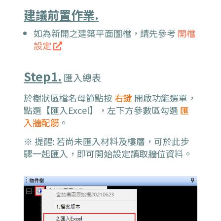
建議前置作業.
如為新開之建築平面圖檔，請先參考
開檔
設定
Step1.
匯入總表
於樹狀區檔名母節點按
右鍵
開啟功能選單，
點選【匯入Excel】，左下方參數區勾選
匯
入牆配筋
。
※ 提醒: 若尚未匯入材料及樓層，可於此步
驟一起匯入，即可開始設定讀取牆位資料。