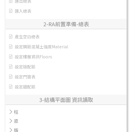
匯出總表
匯入總表
2-RA前置準備-總表
產生空白總表
設定鋼筋混凝土強度Material
設定樓層資訊Floors
設定版配筋
設定門窗表
設定牆配筋
3-結構平面圖 資訊讀取
柱
梁
版