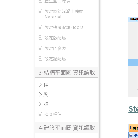
※
產生空白總表
設定鋼筋混凝土強度
Material
設定樓層資訊Floors
設定版配筋
設定門窗表
設定牆配筋
3-結構平面圖 資訊讀取
柱
梁
版
St
檢查桿件
4-建築平面圖 資訊讀取