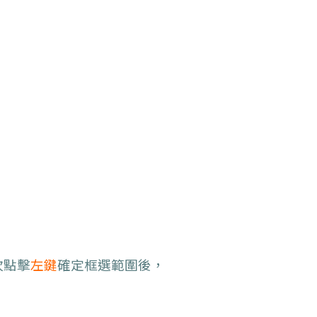
次點擊
左鍵
確定框選範圍後，