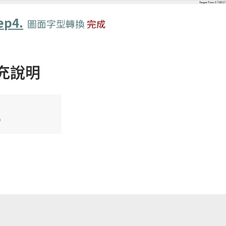
ep4.
圖面字型轉換
完成
充說明
串