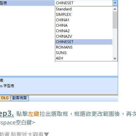
ep3.
點擊
左鍵
拉出選取框，框選欲更改範圍後，再
<space空白鍵>
F動畫 點擊放大觀看▼