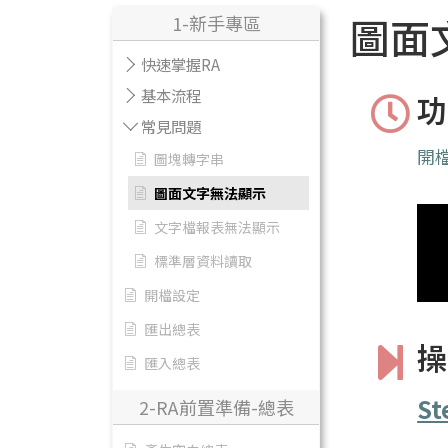
圖面
1-新手專區
快速掌握RA
基本流程
功
常見問題
開
圖塊轉字串
圖面文字無法顯示
文字檔報表無法顯示
標準層資料讀取
開檔設定
匯出總表
操
匯入總表
St
2-RA前置準備-總表