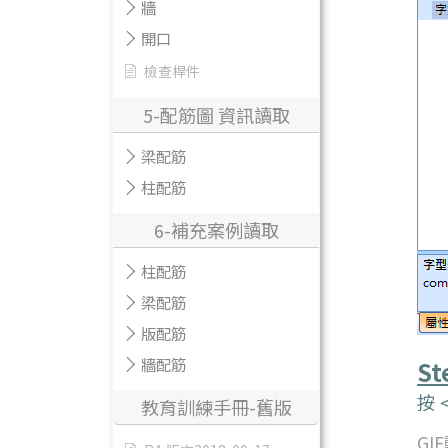
牆
開口
檢查桿件
5-配筋圖 資訊讀取
梁配筋
柱配筋
6-補充案例讀取
柱配筋
梁配筋
版配筋
牆配筋
St
按
教育訓練手冊-舊版
GI