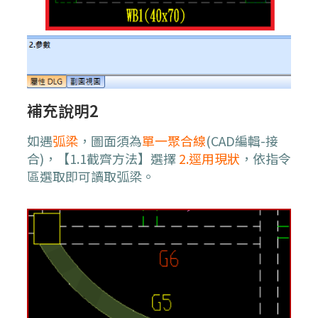
補充說明2
如遇
弧梁
，圖面須為
單一聚合線
(CAD編輯-接
合)，【1.1截齊方法】選擇
2.逕用現狀
，依指令
區選取即可讀取弧梁。