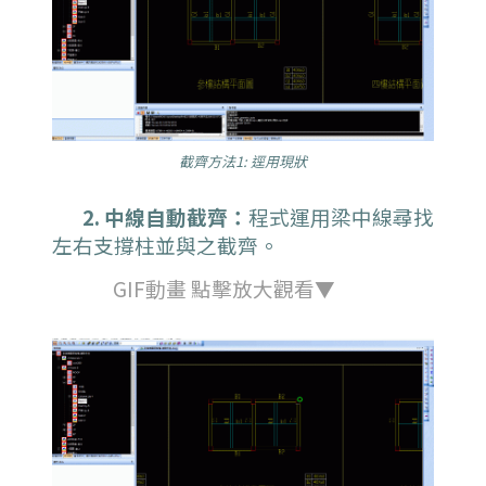
截齊方法1: 逕用現狀
2. 中線自動截齊：
程式運用梁中線尋找
左右支撐柱並與之截齊。
GIF動畫 點擊放大觀看▼