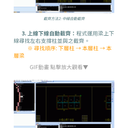
截齊方法2: 中線自動截齊
3. 上線下線自動截齊：
程式運用梁上下
線尋找左右支撐柱並與之截齊。
※ 尋找順序: 下層柱 → 本層柱 → 本
層梁
GIF動畫 點擊放大觀看▼