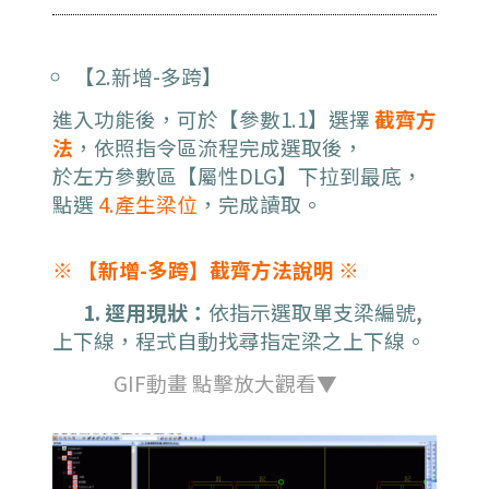
【2.新增-多跨】
進入功能後，可於【參數1.1】選擇
截齊方
法
，依照指令區流程完成選取後，
於左方參數區【屬性DLG】下拉到最底，
點選
4.產生梁位
，完成讀取。
※ 【新增-多跨】截齊方法說明 ※
1. 逕用現狀：
依指示選取單支梁編號,
上下線，程式自動找尋指定梁之上下線。
GIF動畫 點擊放大觀看▼