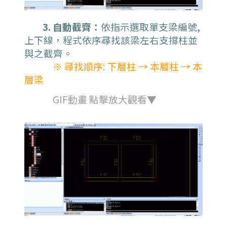
3. 自動截齊：
依指示選取單支梁編號,
上下線，程式依序尋找該梁左右支撐柱並
與之截齊。
※ 尋找順序: 下層柱 → 本層柱 → 本
層梁
GIF動畫 點擊放大觀看▼