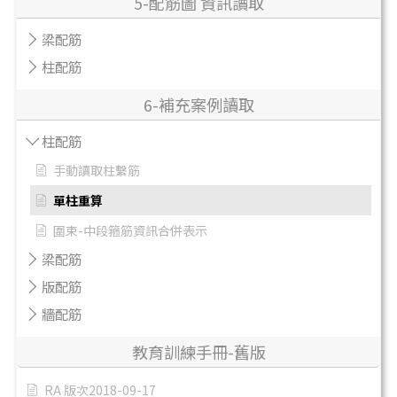
5-配筋圖 資訊讀取
梁配筋
柱配筋
6-補充案例讀取
柱配筋
手動讀取柱繫筋
單柱重算
圍束-中段箍筋資訊合併表示
梁配筋
版配筋
牆配筋
教育訓練手冊-舊版
RA 版次2018-09-17