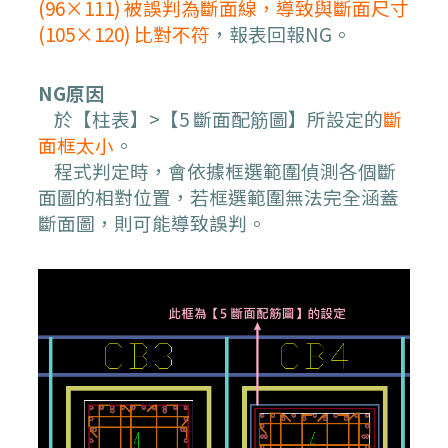
(96×111) 被誤判為
斷面線
，導致與斷面尺寸
(105×120) 比對不符
，報表回報NG。
NG原因
於【柱表】>【5 斷面配筋圖】所設定的
斷
面框太小
。
程式判定時，會依據框選範圍偵測各個斷
面圖的相對位置，若框選範圍無法完全涵蓋
斷面圖，則可能導致誤判。