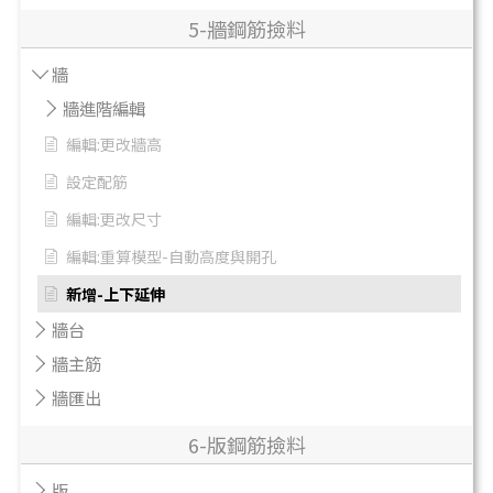
5-牆鋼筋撿料
牆
牆進階編輯
編輯:更改牆高
設定配筋
編輯:更改尺寸
編輯:重算模型-自動高度與開孔
新增-上下延伸
牆台
牆主筋
牆匯出
6-版鋼筋撿料
版