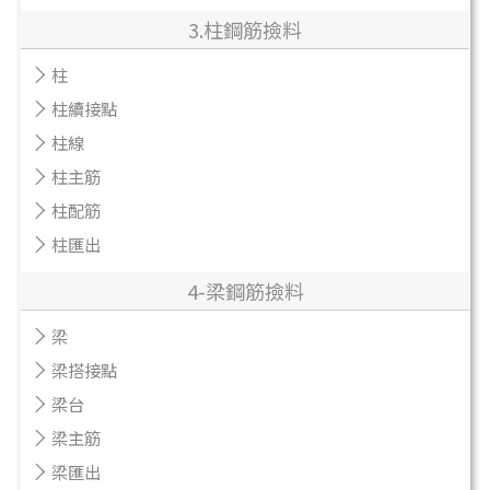
3.柱鋼筋撿料
柱
柱續接點
柱線
柱主筋
柱配筋
柱匯出
4-梁鋼筋撿料
梁
梁搭接點
梁台
梁主筋
梁匯出