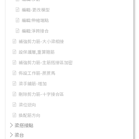
編輯-更改模型
編輯:伸縮端點
編輯:淨跨接合
補強剪力筋-大小梁相接
設保護層,重算箍筋
補強剪力筋-主筋搭接區加密
佈設工作筋-蔗蔗馬
梁手鋪筋-增加
刪除剪力筋-十字接合區
梁位逆向
換配筋方向
梁搭接點
梁台