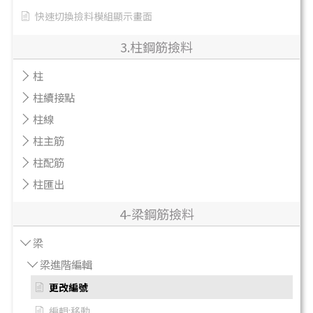
快速切換撿料模組顯示畫面
3.柱鋼筋撿料
柱
柱續接點
柱線
柱主筋
柱配筋
柱匯出
4-梁鋼筋撿料
梁
梁進階編輯
更改編號
編輯:移動