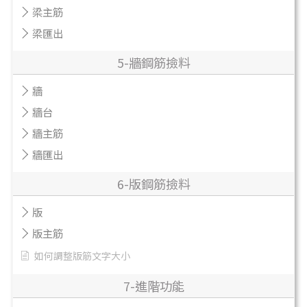
梁主筋
梁匯出
5-牆鋼筋撿料
牆
牆台
牆主筋
牆匯出
6-版鋼筋撿料
版
版主筋
如何調整版筋文字大小
7-進階功能