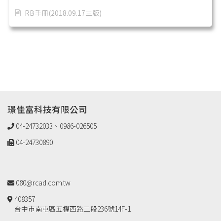
RB手冊(2018.09.17三版)
璟佳富科技有限公司
04-24732033、0986-026505
04-24730890
080@rcad.com.tw
408357
台中市南屯區五權西路二段236號14F-1