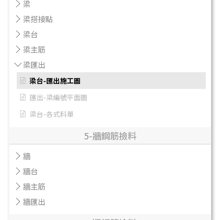
梁
梁搭接點
梁台
梁主筋
梁匯出
梁台-匯出施工圖
匯出-梁編號平面圖
梁台-各式料單
5-牆鋼筋撿料
牆
牆台
牆主筋
牆匯出