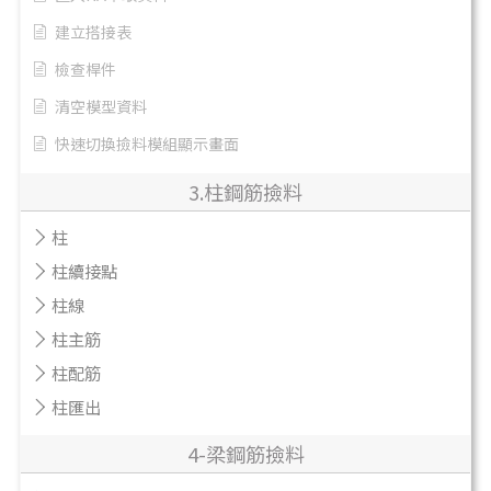
建立搭接表
檢查桿件
清空模型資料
快速切換撿料模組顯示畫面
3.柱鋼筋撿料
柱
柱續接點
柱線
柱主筋
柱配筋
柱匯出
4-梁鋼筋撿料