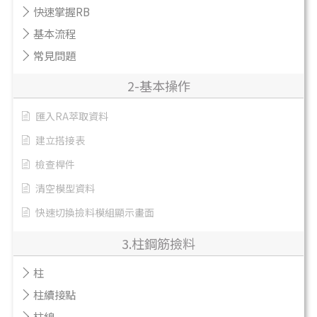
快速掌握RB
基本流程
常見問題
2-基本操作
匯入RA萃取資料
建立搭接表
檢查桿件
清空模型資料
快速切換撿料模組顯示畫面
3.柱鋼筋撿料
柱
柱續接點
柱線