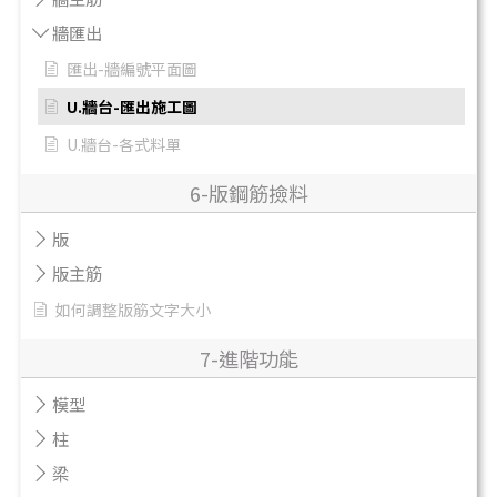
牆匯出
匯出-牆編號平面圖
U.牆台-匯出施工圖
U.牆台-各式料單
6-版鋼筋撿料
版
版主筋
如何調整版筋文字大小
7-進階功能
模型
柱
梁