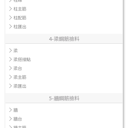
柱主筋
柱配筋
柱匯出
4-梁鋼筋撿料
梁
梁搭接點
梁台
梁主筋
梁匯出
5-牆鋼筋撿料
牆
牆台
牆主筋