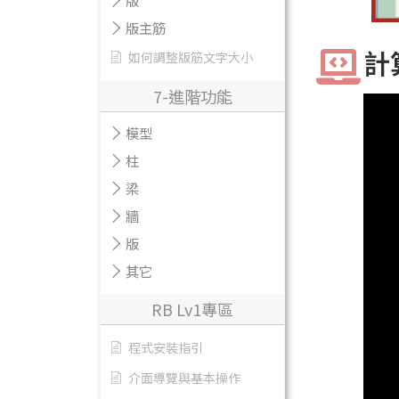
版
版主筋
計
如何調整版筋文字大小
7-進階功能
模型
柱
梁
牆
版
其它
RB Lv1專區
程式安裝指引
介面導覽與基本操作