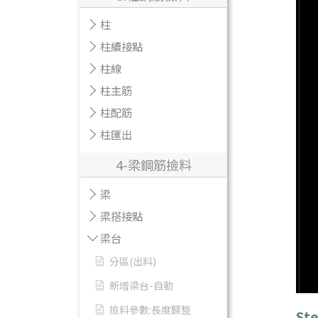
柱
柱續接點
柱線
柱主筋
柱配筋
柱匯出
4-梁鋼筋撿料
梁
梁搭接點
梁台
分區(出料)
新增梁台-自動
撿料參數:長度歸整
Ste