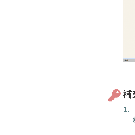
補
1.
《垂