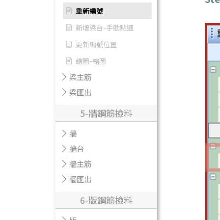
重新編號
新增梁台-手動點選
更新編號位置
繪圖-縮圖
梁主筋
梁匯出
5-牆鋼筋撿料
牆
牆台
牆主筋
牆匯出
6-版鋼筋撿料