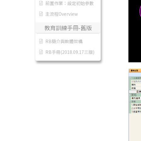
前置作業：設定初始參數
主流程Overview
教育訓練手冊-舊版
RB簡介與軟體架構
RB手冊(2018.09.17三版)