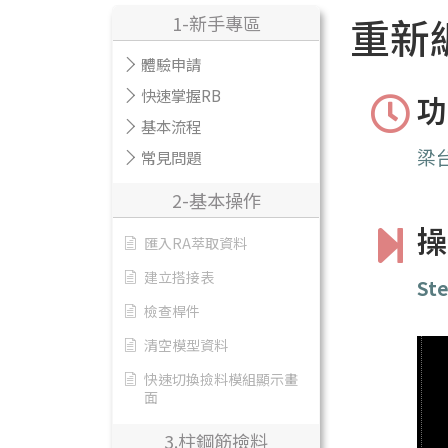
重新
1-新手專區
體驗申請
快速掌握RB
功
基本流程
梁
常見問題
2-基本操作
操
匯入RA萃取資料
建立搭接表
Ste
檢查桿件
清空模型資料
快速切換撿料模組顯示畫
面
3.柱鋼筋撿料