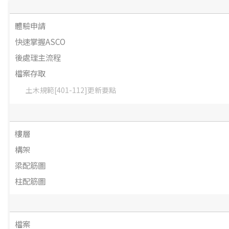
體驗申請
快速掌握ASCO
後處理主流程
檔案存取
土木規範[401-112]更新要點
樓層
構架
梁配筋圖
柱配筋圖
檔案