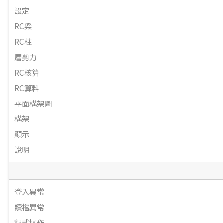
設定
RC梁
RC柱
層剪力
RC核算
RC算料
平面構架圖
構架
顯示
說明
登入異常
讀檔異常
程式操作