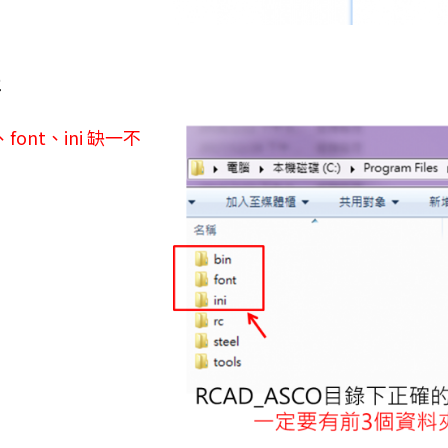
構
、font、ini 缺一不