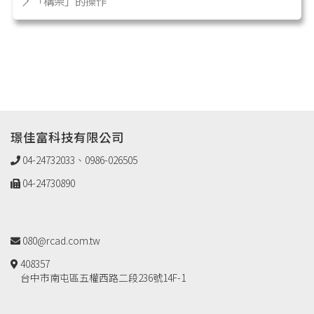
「構架」的操作
璟佳富科技有限公司
04-24732033、0986-026505
04-24730890
080@rcad.com.tw
408357
台中市南屯區五權西路二段236號14F-1