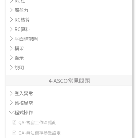
RC柱
層剪力
RC核算
RC算料
平面構架圖
構架
顯示
說明
4-ASCO常見問題
登入異常
讀檔異常
程式操作
QA-視窗工作區錯亂
QA-無法儲存參數設定