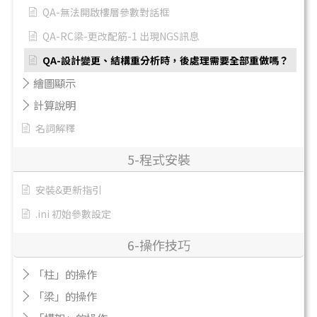
QA-無法開啟樓層參數對話框
QA-RC梁-更改配筋-1 出現NGS訊息
QA-設計變更、結構重分析時，後處理需要全部重做嗎？
繪圖顯示
計算說明
名詞解釋
5-程式安裝
安裝&更新指引
.ini 初始參數設定
6-操作技巧
「柱」的操作
「梁」的操作