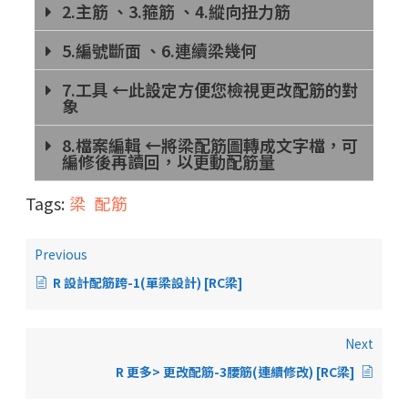
2.主筋 、3.箍筋 、4.縱向扭力筋
5.編號斷面 、6.連續梁幾何
7.工具 ←此設定方便您檢視更改配筋的對
象
8.檔案編輯 ←將梁配筋圖轉成文字檔，可
編修後再讀回，以更動配筋量
Tags:
梁
配筋
Previous
R 設計配筋跨-1(單梁設計) [RC梁]
Next
R 更多> 更改配筋-3腰筋(連續修改) [RC梁]