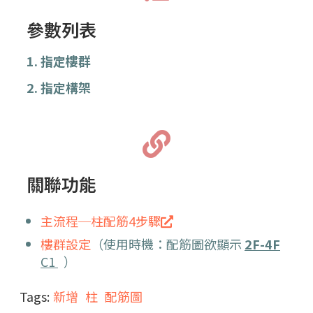
參數列表
1. 指定樓群
2. 指定構架
關聯功能
主流程─柱配筋4步驟
樓群設定
（使用時機：配筋圖欲顯示
2F-4F
C1
）
Tags:
新增
柱
配筋圖