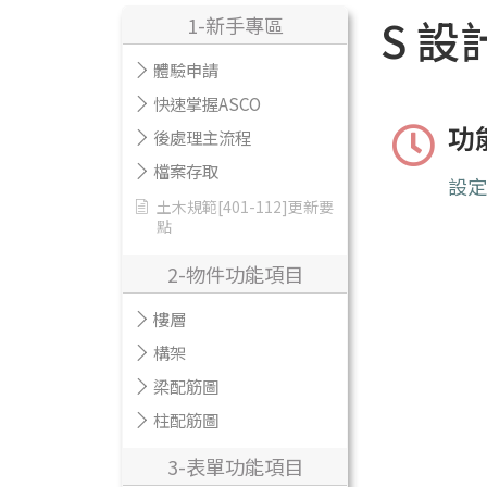
S 設
1-新手專區
體驗申請
快速掌握ASCO
功
後處理主流程
檔案存取
設定
土木規範[401-112]更新要
點
2-物件功能項目
樓層
構架
梁配筋圖
柱配筋圖
3-表單功能項目