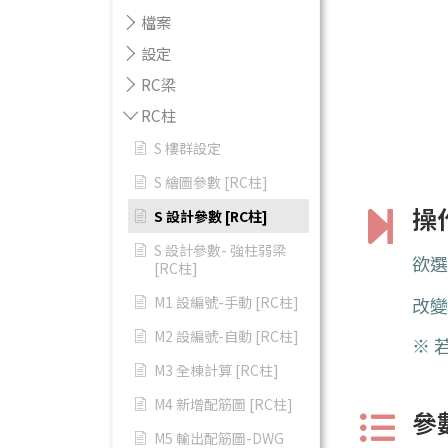
檔案
設定
RC梁
RC柱
S 樓群設定
S 繪圖參數 [RC柱]
操
S 設計參數 [RC柱]
S 設計參數- 強柱弱梁
欲
[RC柱]
M1 設編號-手動 [RC柱]
改變
M2 設編號-自動 [RC柱]
※ 
M3 全棟計算 [RC柱]
M4 新增配筋圖 [RC柱]
參
M5 輸出配筋圖-DWG