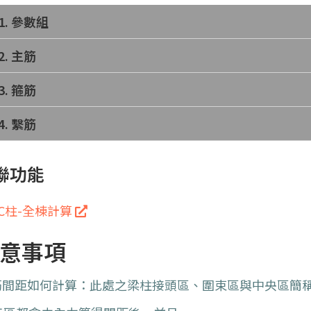
1. 參數組
2. 主筋
3. 箍筋
4. 繫筋
聯功能
C柱-全棟計算
意事項
筋間距如何計算：此處之梁柱接頭區、圍束區與中央區簡