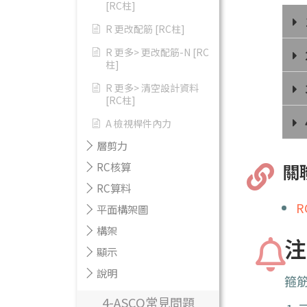
[RC柱]
R 更改配筋 [RC柱]
R 更多> 更改配筋-N [RC
柱]
R 更多> 清空設計資料
[RC柱]
A 檢視桿件內力
層剪力
RC核算
關
RC算料
R
平面構架圖
構架
注
顯示
說明
箍
4-ASCO常見問題