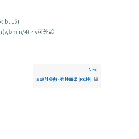
db, 15)
n(v,bmin/4)，v可外設
Next
S 設計參數- 強柱弱梁 [RC柱]