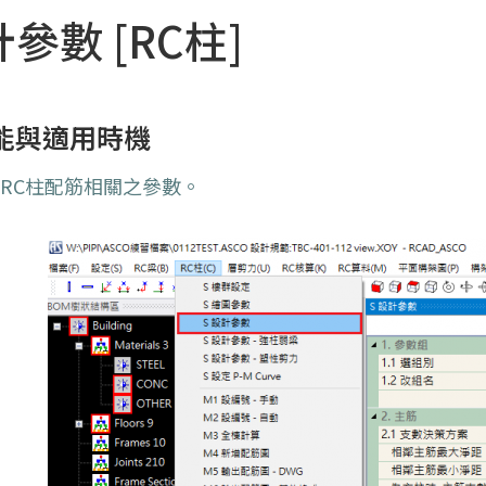
計參數 [RC柱]
能與適用時機
RC柱配筋相關之參數。