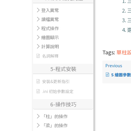
登入異常
讀檔異常
三
程式操作
選
繪圖顯示
計算說明
Tags:
單柱
名詞解釋
Previous
5-程式安裝
S 繪圖參數 
安裝&更新指引
.ini 初始參數設定
6-操作技巧
「柱」的操作
「梁」的操作