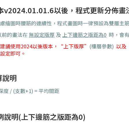
本v2024.01.01.6以後，程式更新分佈畫
考慮繪圖時腰筋的連續性，程式畫圖時一律預設為雙層主
.以前的畫法在
無設定版厚
及
上下邊筋之版距為0
時，會有
建議使用2024以後版本，“上下版厚”
(樓層參數)
以及
一設定即可。
算說明
度 / (支數+1) = 平均間距
例說明(上下邊筋之版距為0)​