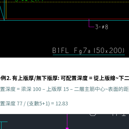
例2. 有上版厚/無下版厚: 可配置深度 = 從上版線~
置深度 = 梁深 100 – 上版厚 15 – 二層主筋中心~表面的距離 
深度 77 / (支數5+1) = 12.83