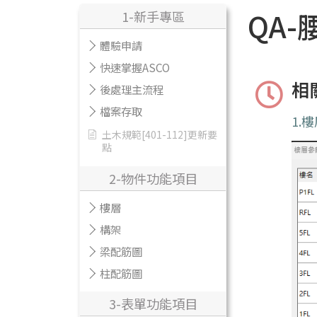
QA
1-新手專區
體驗申請
快速掌握ASCO
相
後處理主流程
檔案存取
1.
土木規範[401-112]更新要
點
2-物件功能項目
樓層
構架
梁配筋圖
柱配筋圖
3-表單功能項目