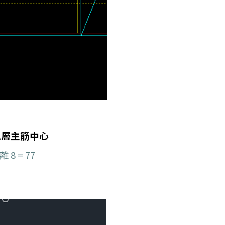
下二層主筋中心
8 = 77