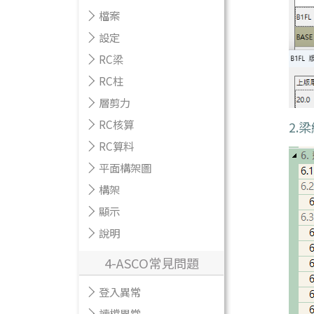
檔案
設定
RC梁
RC柱
層剪力
RC核算
2.梁
RC算料
平面構架圖
構架
顯示
說明
4-ASCO常見問題
登入異常
讀檔異常