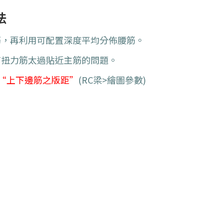
法
筋，再利用可配置深度平均分佈腰筋。
扭力筋太過貼近主筋的問題。
 “上下邊筋之版距”
(RC梁>繪圖參數)