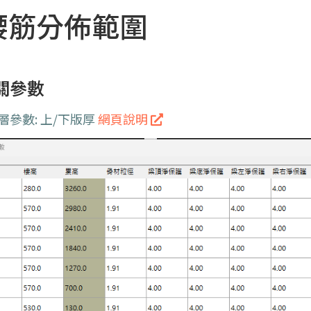
-腰筋分佈範圍
關參數
樓層參數: 上/下版厚 
網頁說明 