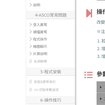
說明
操
4-ASCO常見問題
改
登入異常
※
讀檔異常
程式操作
繪圖顯示
計算說明
名詞解釋
5-程式安裝
參
安裝&更新指引
.ini 初始參數設定
6-操作技巧