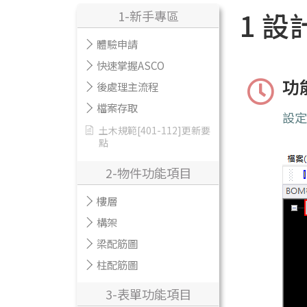
1 設
1-新手專區
體驗申請
快速掌握ASCO
功
後處理主流程
檔案存取
設
土木規範[401-112]更新要
點
2-物件功能項目
樓層
構架
梁配筋圖
柱配筋圖
3-表單功能項目