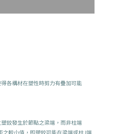
使得各構材在塑性時剪力有疊加可能
之塑鉸發生於節點之梁端，而非柱端
彎矩之較小值，即塑鉸可能在梁端或柱J端