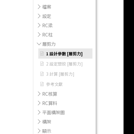
檔案
設定
RC梁
RC柱
層剪力
1 設計參數 [層剪力]
2 設定塑鉸 [層剪力]
3 計算 [層剪力]
參考文獻
RC核算
RC算料
平面構架圖
構架
顯示