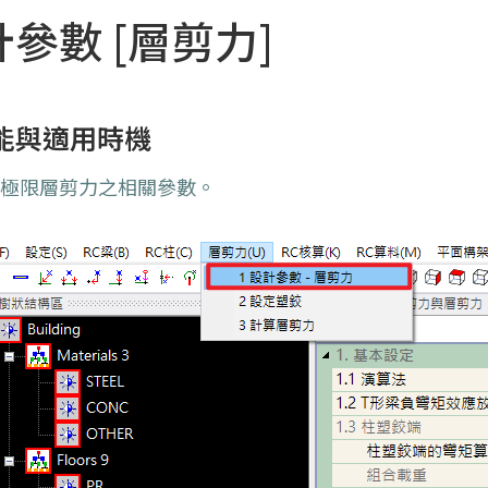
計參數 [層剪力]
能與適用時機
定極限層剪力之相關參數。