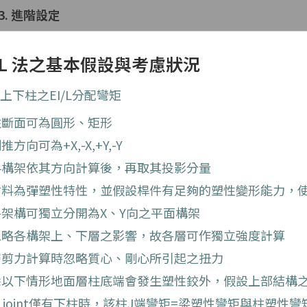
3. 進階設定
I/L 法之基本假設與考慮狀況
上下柱之EI/L分配彎矩
柱斷面可為圓形、矩形
推方向可為+X,-X,+Y,-Y
斜構架依其方向計算後，再取其投影分量
材料為彈塑性特性，並假設桿件有足夠的塑性變形能力，
各架構可獨立分開為X、Y向之平面構架
忽略各構架上、下層之影響，故各層可作獨立強度計算
層剪力計算時忽略質心、剛心所引起之扭力
除以下情形地面層柱底端會發生塑性鉸外，假設上部結構
joint僅有下柱時，該柱J端彎矩=梁塑性彎矩與柱塑性