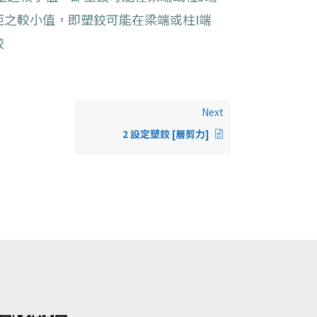
彎矩之較小值，即塑鉸可能在梁端或柱I端
鉸
Next
2 設定塑鉸 [層剪力]