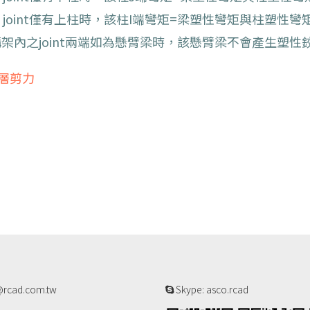
joint僅有上柱時，該柱I端彎矩=梁塑性彎矩與柱塑性
構架內之joint兩端如為懸臂梁時，該懸臂梁不會產生塑性
層剪力
rcad.com.tw
Skype: asco.rcad