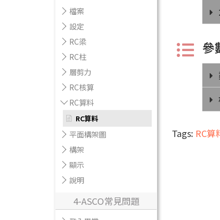
檔案
設定
RC梁
參
RC柱
層剪力
RC核算
RC算料
RC算料
Tags:
RC算
平面構架圖
構架
顯示
說明
4-ASCO常見問題