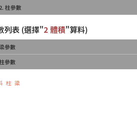
2. 柱參數
數列表
(選擇"
2 體積
"算料
)
梁參數
柱參數
料
柱
梁