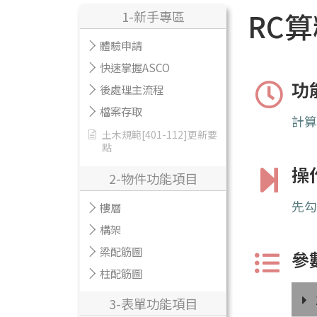
RC
1-新手專區
體驗申請
快速掌握ASCO
功
後處理主流程
檔案存取
計
土木規範[401-112]更新要
點
操
2-物件功能項目
先
樓層
構架
梁配筋圖
參
柱配筋圖
3-表單功能項目