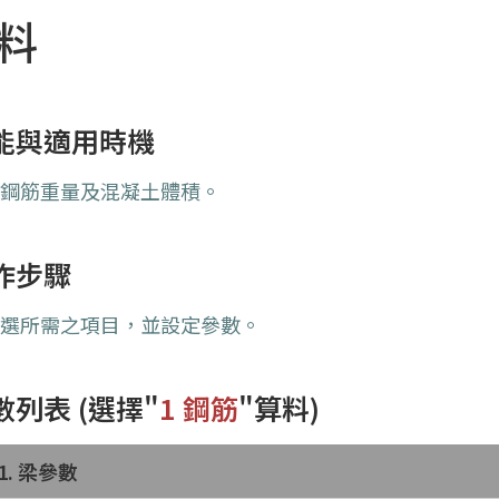
算料
能與適用時機
算鋼筋重量及混凝土體積。
作步驟
勾選所需之項目，並設定參數。
數列表
(選擇"
1 鋼筋
"算料
)
1. 梁參數