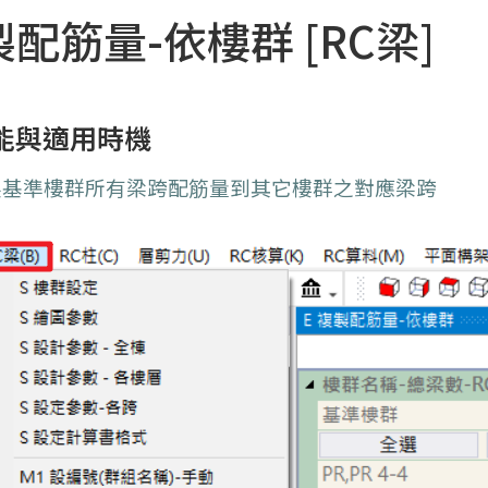
製配筋量-依樓群 [RC梁]
能與適用時機
製基準樓群所有梁跨配筋量到其它樓群之對應梁跨