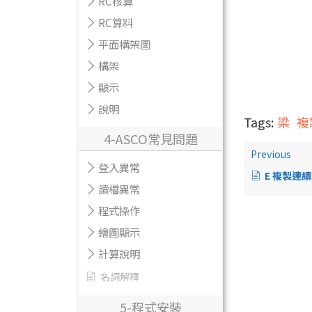
RC核算
RC算料
平面構架圖
構架
顯示
說明
Tags:
梁
複
4-ASCO常見問題
Previous
登入異常
E 複製連續
讀檔異常
程式操作
繪圖顯示
計算說明
名詞解釋
5-程式安裝