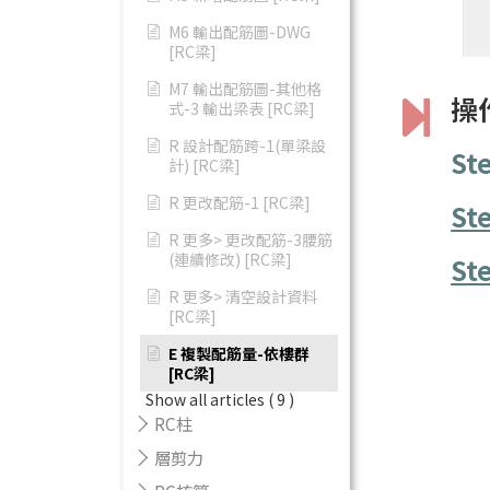
M6 輸出配筋圖-DWG
[RC梁]
M7 輸出配筋圖-其他格
操
式-3 輸出梁表 [RC梁]
R 設計配筋跨-1(單梁設
St
計) [RC梁]
R 更改配筋-1 [RC梁]
St
R 更多> 更改配筋-3腰筋
(連續修改) [RC梁]
St
R 更多> 清空設計資料
[RC梁]
E 複製配筋量-依樓群
[RC梁]
Show all articles
( 9 )
RC柱
層剪力