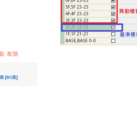
製
配筋
梁 [RC梁]