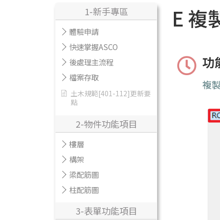
E 複
1-新手專區
體驗申請
快速掌握ASCO
功
後處理主流程
檔案存取
複
土木規範[401-112]更新要
點
2-物件功能項目
樓層
構架
梁配筋圖
柱配筋圖
3-表單功能項目