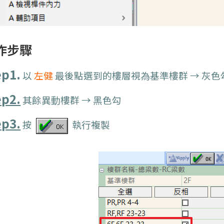
作步驟
ep1.
以
左健
最後點選到的樓層視為基準樓群 → 灰色
ep2.
其餘異動樓群 → 黑色勾
ep3.
按
執行複製