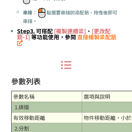
串接
：
點選要串接的梁配筋，拖曳後即可
串接。
Step3.
可搭配
[複製連續梁]
、
[更改配
筋-1]
等功能使用，參閱
直接繪製梁配筋
參數列表
參數名稱
選項與說明
1.排版
有效移動距離
物件移動距離，小於
2.分割