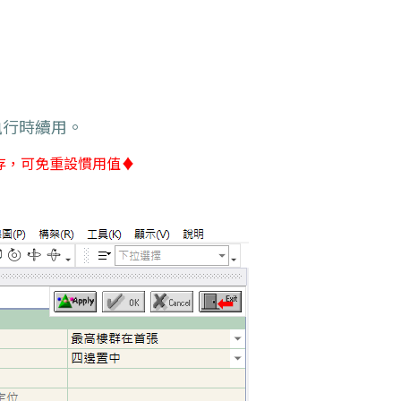
執行時續用。
存，可免重設慣用值♦