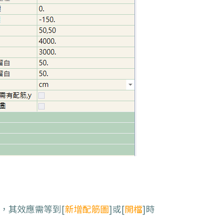
，其效應需等到
[
新增
配筋圖
]
或
[
開檔
]
時