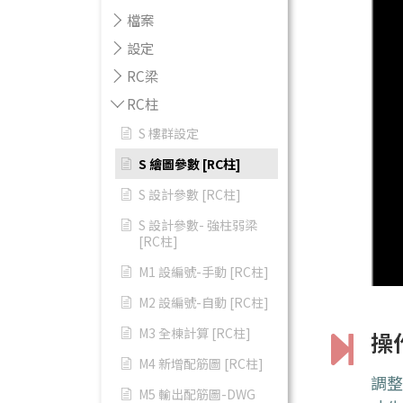
檔案
設定
RC梁
RC柱
S 樓群設定
S 繪圖參數 [RC柱]
S 設計參數 [RC柱]
S 設計參數- 強柱弱梁
[RC柱]
M1 設編號-手動 [RC柱]
M2 設編號-自動 [RC柱]
M3 全棟計算 [RC柱]
操
M4 新增配筋圖 [RC柱]
調
M5 輸出配筋圖-DWG