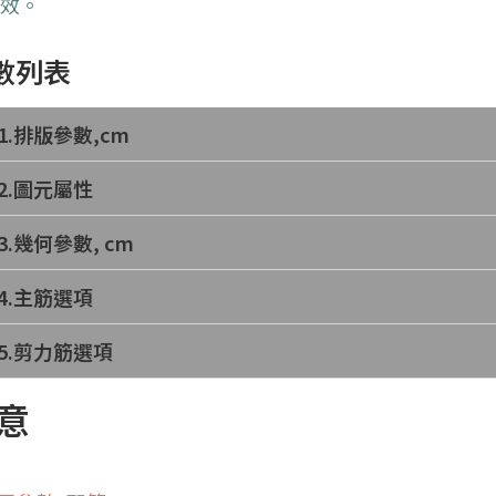
生效。
數列表
1.排版參數,cm
2.圖元屬性
3.幾何參數, cm
4.主筋選項
5.剪力筋選項
意