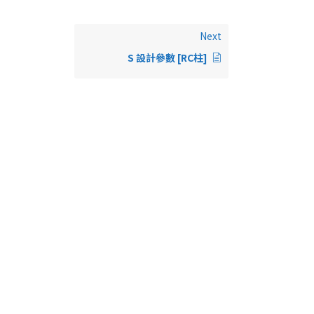
Next
S 設計參數 [RC柱]