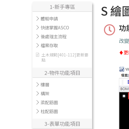
S 繪
1-新手專區
體驗申請
功
快速掌握ASCO
後處理主流程
改
檔案存取
♦更
土木規範[401-112]更新要
點
2-物件功能項目
樓層
構架
梁配筋圖
柱配筋圖
3-表單功能項目