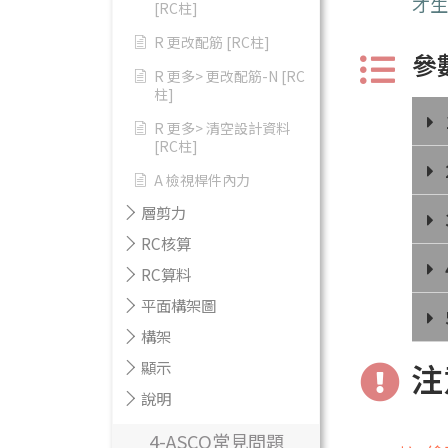
才
[RC柱]
R 更改配筋 [RC柱]
參
R 更多> 更改配筋-N [RC
柱]
R 更多> 清空設計資料
[RC柱]
A 檢視桿件內力
層剪力
RC核算
RC算料
平面構架圖
構架
注
顯示
說明
4-ASCO常見問題