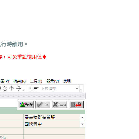
執行時續用。
存，可免重設慣用值♦