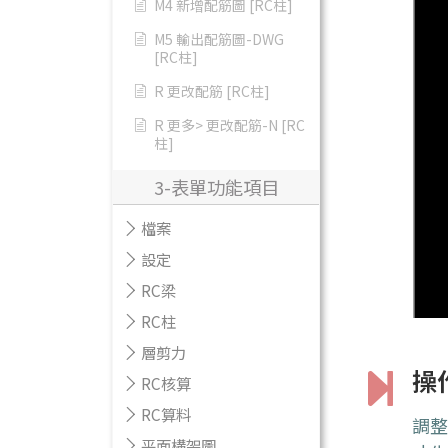
M4 新增配筋圖 [RC柱]
M5 輸出配筋圖-DWG
[RC柱]
R 更改配筋 [RC柱]
R 更多> 更改配筋-N [RC
柱]
3-表單功能項目
檔案
設定
RC梁
RC柱
層剪力
操
RC核算
RC算料
調
平面構架圖