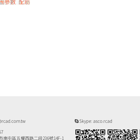
圖參數
配筋
rcad.com.tw
Skype: asco.rcad
57
南屯區五權西路二段236號14F-1