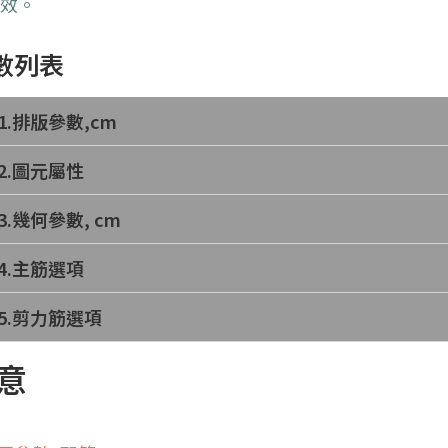
生效。
數列表
1.排版參數,cm
2.圖元屬性
3.幾何參數, cm
4.主筋選項
5.剪力筋選項
意