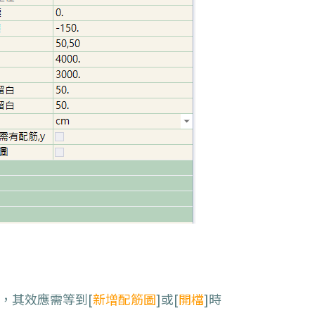
，其效應需等到
[
新增
配筋圖
]
或
[
開檔
]
時