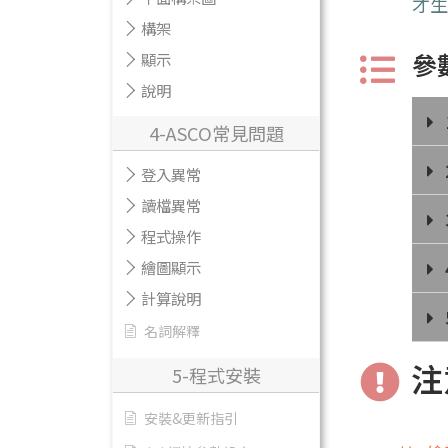
才
構架
參
顯示
說明
4-ASCO常見問題
登入異常
讀檔異常
程式操作
繪圖顯示
計算說明
名詞解釋
注
5-程式安裝
安裝&更新指引