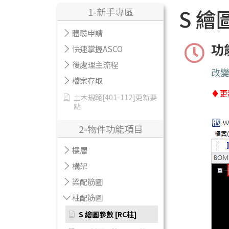
S 繪
1-新手專區
體驗申請
功
快速掌握ASCO
後處理主流程
改
檔案存取
♦更
土木規範[401-112]更新要
點
2-物件功能項目
樓層
構架
梁配筋圖
柱配筋圖
S 繪圖參數 [RC柱]